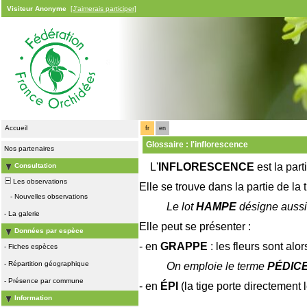
Visiteur Anonyme
[J'aimerais participer]
Accueil
fr
en
Glossaire : l'inflorescence
Nos partenaires
L'
INFLORESCENCE
est la part
Consultation
Les observations
Elle se trouve dans la partie de la 
-
Nouvelles observations
Le lot
HAMPE
désigne aussi 
-
La galerie
Elle peut se présenter :
Données par espèce
- en
GRAPPE
: les fleurs sont al
-
Fiches espèces
-
Répartition géographique
On emploie le terme
PÉDIC
-
Présence par commune
- en
ÉPI
(la tige porte directement 
Information