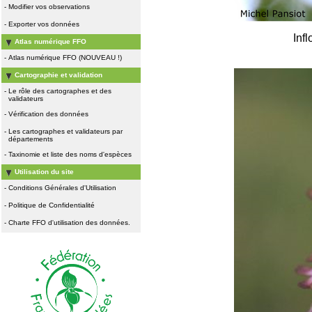
-
Modifier vos observations
-
Exporter vos données
Inf
Atlas numérique FFO
-
Atlas numérique FFO (NOUVEAU !)
Cartographie et validation
-
Le rôle des cartographes et des
validateurs
-
Vérification des données
-
Les cartographes et validateurs par
départements
-
Taxinomie et liste des noms d'espèces
Utilisation du site
-
Conditions Générales d'Utilisation
-
Politique de Confidentialité
-
Charte FFO d'utilisation des données.