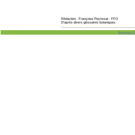
Rédaction : Françoise Peyrissat - FFO
D'après divers glossaires botaniques
Biolovision 