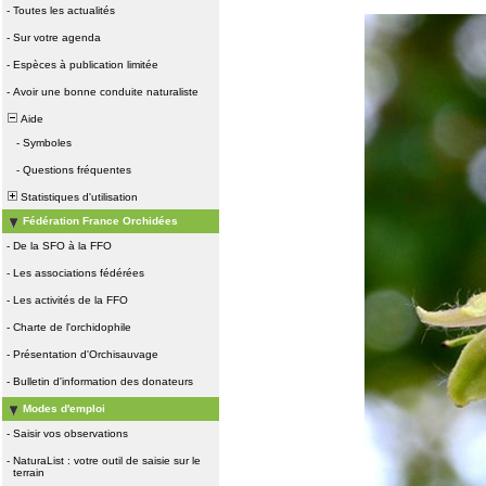
-
Toutes les actualités
-
Sur votre agenda
-
Espèces à publication limitée
-
Avoir une bonne conduite naturaliste
Aide
-
Symboles
-
Questions fréquentes
Statistiques d'utilisation
Fédération France Orchidées
-
De la SFO à la FFO
-
Les associations fédérées
-
Les activités de la FFO
-
Charte de l'orchidophile
-
Présentation d'Orchisauvage
-
Bulletin d'information des donateurs
Modes d'emploi
-
Saisir vos observations
-
NaturaList : votre outil de saisie sur le
terrain