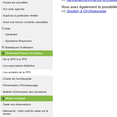
-
Toutes les actualités
Vous avez également la possibilité de
-
Sur votre agenda
=>
Soutien à Orchisauvage
-
Espèces à publication limitée
-
Avoir une bonne conduite naturaliste
Aide
-
Symboles
-
Questions fréquentes
Statistiques d'utilisation
Fédération France Orchidées
-
De la SFO à la FFO
-
Les associations fédérées
-
Les activités de la FFO
-
Charte de l'orchidophile
-
Présentation d'Orchisauvage
-
Bulletin d'information des donateurs
Modes d'emploi
-
Saisir vos observations
-
NaturaList : votre outil de saisie sur le
terrain