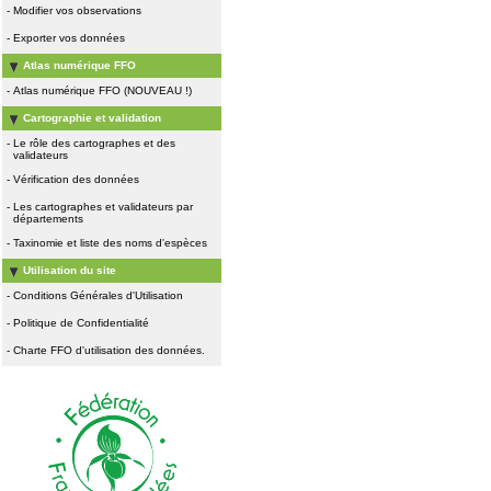
-
Modifier vos observations
-
Exporter vos données
Atlas numérique FFO
-
Atlas numérique FFO (NOUVEAU !)
Cartographie et validation
-
Le rôle des cartographes et des
validateurs
-
Vérification des données
-
Les cartographes et validateurs par
départements
-
Taxinomie et liste des noms d'espèces
Utilisation du site
-
Conditions Générales d'Utilisation
-
Politique de Confidentialité
-
Charte FFO d'utilisation des données.