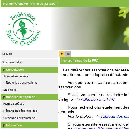
Visiteur Anonyme
[J'aimerais participer]
Accueil
fr
en
Les activités de la FFO
Nos partenaires
Les différentes associations fédérées
Consultation
connaître aux orchidophiles débutants 
Les observations
Vous pouvez en connaître les programm
-
Nouvelles observations
associations
.
-
La galerie
Si cela vous tente de rejoindre la F
Données par espèce
en ligne =>
Adhésion à la FFO
-
Fiches espèces
Nous recherchons également des car
-
Répartition géographique
démunis.
Voir le tableau =>
Tableau des car
-
Présence par commune
Si vous êtes intéressés, merci de p
Information
=>
cartographie@france-orchidee