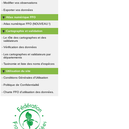
-
Modifier vos observations
-
Exporter vos données
Atlas numérique FFO
-
Atlas numérique FFO (NOUVEAU !)
Cartographie et validation
-
Le rôle des cartographes et des
validateurs
-
Vérification des données
-
Les cartographes et validateurs par
départements
-
Taxinomie et liste des noms d'espèces
Utilisation du site
-
Conditions Générales d'Utilisation
-
Politique de Confidentialité
-
Charte FFO d'utilisation des données.