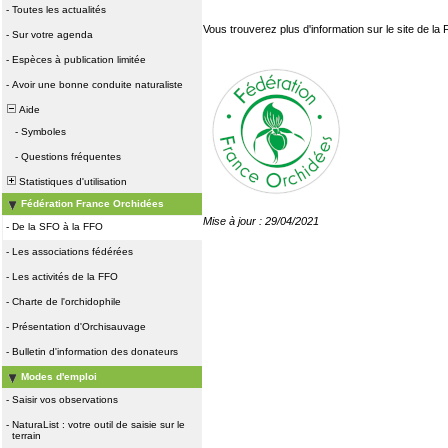
-
Toutes les actualités
Vous trouverez plus d'information sur le site de la
-
Sur votre agenda
-
Espèces à publication limitée
-
Avoir une bonne conduite naturaliste
Aide
-
Symboles
-
Questions fréquentes
Statistiques d'utilisation
Fédération France Orchidées
Mise à jour : 29/04/2021
-
De la SFO à la FFO
-
Les associations fédérées
-
Les activités de la FFO
-
Charte de l'orchidophile
-
Présentation d'Orchisauvage
-
Bulletin d'information des donateurs
Modes d'emploi
-
Saisir vos observations
-
NaturaList : votre outil de saisie sur le
terrain