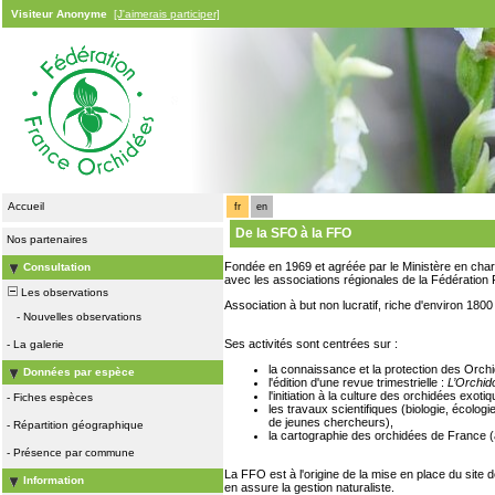
Visiteur Anonyme
[J'aimerais participer]
Accueil
fr
en
De la SFO à la FFO
Nos partenaires
Fondée en 1969 et agréée par le Ministère en char
Consultation
avec les associations régionales de la Fédératio
Les observations
Association à but non lucratif, riche d'environ 180
-
Nouvelles observations
Ses activités sont centrées sur :
-
La galerie
la connaissance et la protection des Orc
Données par espèce
l'édition d'une revue trimestrielle :
L’Orchid
l'initiation à la culture des orchidées exoti
-
Fiches espèces
les travaux scientifiques (biologie, écolo
de jeunes chercheurs),
-
Répartition géographique
la cartographie des orchidées de France (a
-
Présence par commune
La FFO est à l'origine de la mise en place du site
Information
en assure la gestion naturaliste.