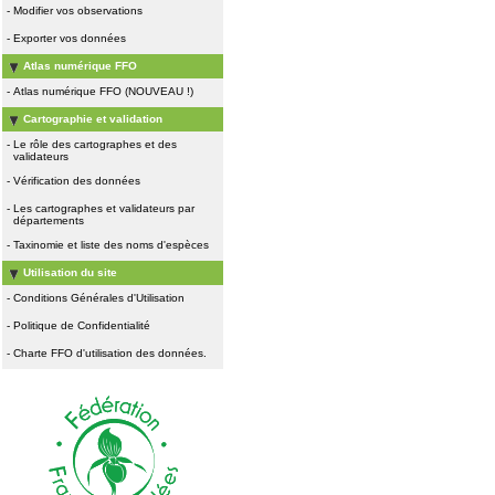
-
Modifier vos observations
-
Exporter vos données
Atlas numérique FFO
-
Atlas numérique FFO (NOUVEAU !)
Cartographie et validation
-
Le rôle des cartographes et des
validateurs
-
Vérification des données
-
Les cartographes et validateurs par
départements
-
Taxinomie et liste des noms d'espèces
Utilisation du site
-
Conditions Générales d'Utilisation
-
Politique de Confidentialité
-
Charte FFO d'utilisation des données.