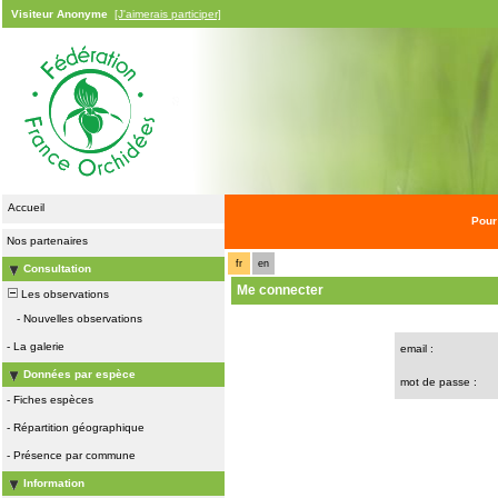
Visiteur Anonyme
[J'aimerais participer]
Accueil
Pour
Nos partenaires
fr
en
Consultation
Me connecter
Les observations
-
Nouvelles observations
-
La galerie
email :
Données par espèce
mot de passe :
-
Fiches espèces
-
Répartition géographique
-
Présence par commune
Information