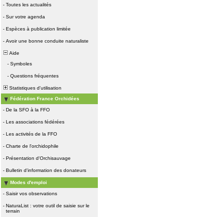
-
Toutes les actualités
-
Sur votre agenda
-
Espèces à publication limitée
-
Avoir une bonne conduite naturaliste
Aide
-
Symboles
-
Questions fréquentes
Statistiques d'utilisation
Fédération France Orchidées
-
De la SFO à la FFO
-
Les associations fédérées
-
Les activités de la FFO
-
Charte de l'orchidophile
-
Présentation d'Orchisauvage
-
Bulletin d'information des donateurs
Modes d'emploi
-
Saisir vos observations
-
NaturaList : votre outil de saisie sur le
terrain